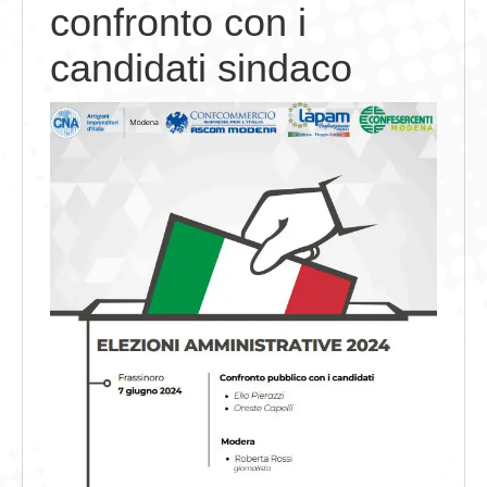
confronto con i
GIOVEDÌ GASTRONOMICI
candidati sindaco
COMUNICATI E NEWS
CONTATTI