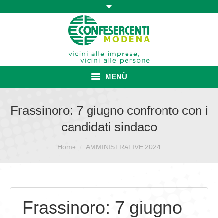
MENÙ
HOME
Frassinoro: 7 giugno confronto con i
candidati sindaco
ASSOCIAZIONE
Sei qui:
ISCRIZIONE E VANTAGGI
Home
AMMINISTRATIVE 2024
CONVENZIONI ISCRITTI
CATEGORIE SINDACALI
Frassinoro: 7 giugno
SERVIZI