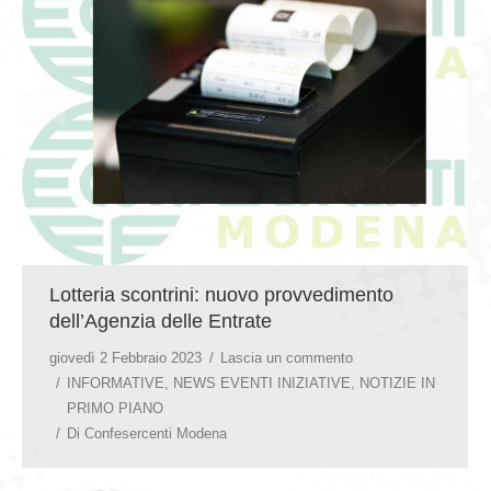
GIOVEDÌ GASTRONOMICI
COMUNICATI E NEWS
CONTATTI
Lotteria scontrini: nuovo provvedimento
dell’Agenzia delle Entrate
giovedì 2 Febbraio 2023
Lascia un commento
INFORMATIVE
,
NEWS EVENTI INIZIATIVE
,
NOTIZIE IN
PRIMO PIANO
Di
Confesercenti Modena