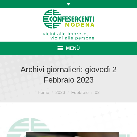
MENÙ
HOME
Archivi giornalieri:
giovedì 2
Febbraio 2023
ASSOCIAZIONE
Sei qui:
ISCRIZIONE E VANTAGGI
Home
2023
Febbraio
02
CONVENZIONI ISCRITTI
CATEGORIE SINDACALI
SERVIZI