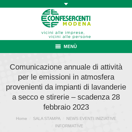
MENÙ
HOME
Comunicazione annuale di attività
per le emissioni in atmosfera
ASSOCIAZIONE
provenienti da impianti di lavanderie
ISCRIZIONE E VANTAGGI
a secco e stirerie – scadenza 28
CONVENZIONI ISCRITTI
febbraio 2023
CATEGORIE SINDACALI
Home
SALA STAMPA
NEWS EVENTI INIZIATIVE
Sei qui:
INFORMATIVE
SERVIZI