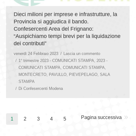
Dieci milioni per imprese e infrastrutture, la
Provincia si aggiudica il bando.
Confesercenti Area del Frignano:
“Auspichiamo tempi brevi per la liquidazione
dei contributi”
venerdì 24 Febbraio 2023
Lascia un commento
1° trimestre 2023 - COMUNICATI STAMPA
,
2023 -
COMUNICATI STAMPA
,
COMUNICATI STAMPA
,
MONTECRETO
,
PAVULLO
,
PIEVEPELAGO
,
SALA
STAMPA
Di
Confesercenti Modena
Pagina successiva
1
2
3
4
5