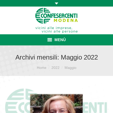
MENÙ
HOME
Archivi mensili:
Maggio 2022
ASSOCIAZIONE
Sei qui:
Home
2022
Maggio
ISCRIZIONE E VANTAGGI
CONVENZIONI ISCRITTI
CATEGORIE SINDACALI
SERVIZI