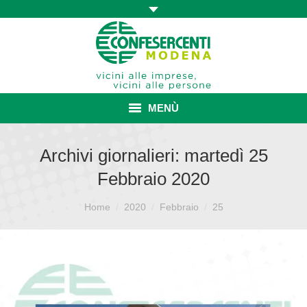
MENÙ
HOME
Archivi giornalieri:
martedì 25
Febbraio 2020
ASSOCIAZIONE
Sei qui:
ISCRIZIONE E VANTAGGI
Home
2020
Febbraio
25
CONVENZIONI ISCRITTI
CATEGORIE SINDACALI
SERVIZI