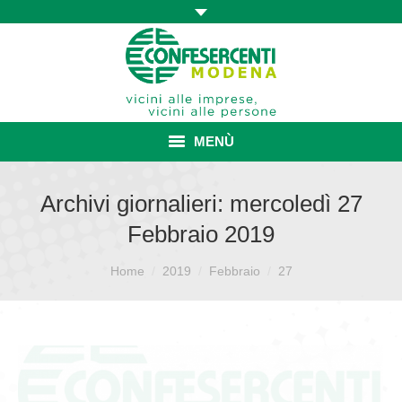
MENÙ
HOME
Archivi giornalieri:
mercoledì 27
Febbraio 2019
ASSOCIAZIONE
Sei qui:
ISCRIZIONE E VANTAGGI
Home
2019
Febbraio
27
CONVENZIONI ISCRITTI
CATEGORIE SINDACALI
SERVIZI