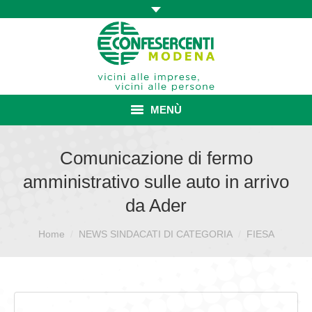
MENÙ
HOME
Comunicazione di fermo
amministrativo sulle auto in arrivo
ASSOCIAZIONE
da Ader
ISCRIZIONE E VANTAGGI
Sei qui:
Home
NEWS SINDACATI DI CATEGORIA
FIESA
CONVENZIONI ISCRITTI
CATEGORIE SINDACALI
SERVIZI