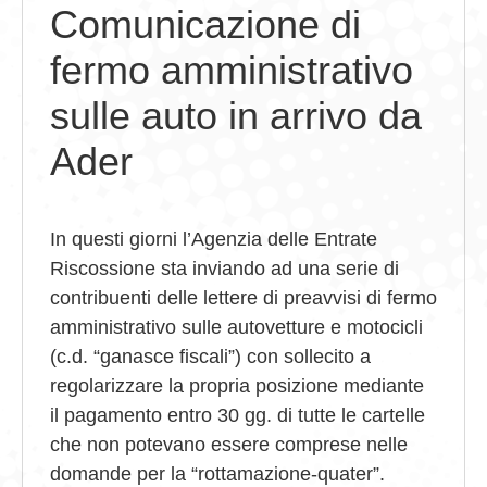
Comunicazione di
GIOVEDÌ GASTRONOMICI
fermo amministrativo
COMUNICATI E NEWS
sulle auto in arrivo da
CONTATTI
Ader
In questi giorni l’Agenzia delle Entrate
Riscossione sta inviando ad una serie di
contribuenti delle lettere di preavvisi di fermo
amministrativo sulle autovetture e motocicli
(c.d. “ganasce fiscali”) con sollecito a
regolarizzare la propria posizione mediante
il pagamento entro 30 gg. di tutte le cartelle
che non potevano essere comprese nelle
domande per la “rottamazione-quater”.