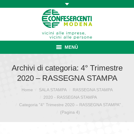
MENÙ
HOME
Archivi di categoria:
4° Trimestre
2020 – RASSEGNA STAMPA
ASSOCIAZIONE
Home
SALA STAMPA
RASSEGNA STAMPA
Sei qui:
ISCRIZIONE E VANTAGGI
2020 - RASSEGNA STAMPA
CONVENZIONI ISCRITTI
Categoria "4° Trimestre 2020 – RASSEGNA STAMPA"
(Pagina 4)
CATEGORIE SINDACALI
SERVIZI