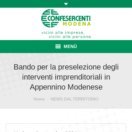
MENÙ
HOME
Bando per la preselezione degli
interventi imprenditoriali in
ASSOCIAZIONE
Appennino Modenese
ISCRIZIONE E VANTAGGI
Sei qui:
Home
NEWS DAL TERRITORIO
CONVENZIONI ISCRITTI
CATEGORIE SINDACALI
SERVIZI