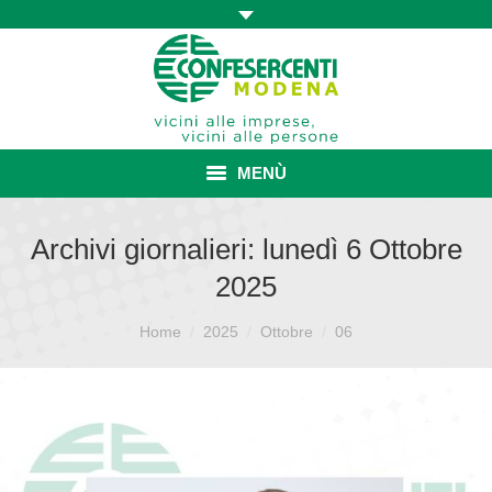
MENÙ
HOME
Archivi giornalieri:
lunedì 6 Ottobre
2025
ASSOCIAZIONE
Sei qui:
ISCRIZIONE E VANTAGGI
Home
2025
Ottobre
06
CONVENZIONI ISCRITTI
CATEGORIE SINDACALI
SERVIZI