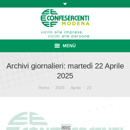
MENÙ
HOME
Archivi giornalieri:
martedì 22 Aprile
2025
ASSOCIAZIONE
Sei qui:
ISCRIZIONE E VANTAGGI
Home
2025
Aprile
22
CONVENZIONI ISCRITTI
CATEGORIE SINDACALI
SERVIZI