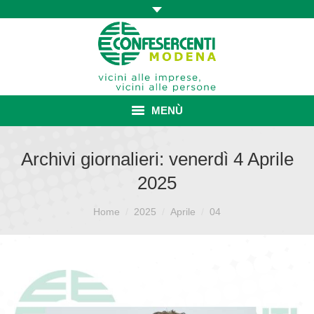
MENÙ
HOME
Archivi giornalieri:
venerdì 4 Aprile
2025
ASSOCIAZIONE
Sei qui:
ISCRIZIONE E VANTAGGI
Home
2025
Aprile
04
CONVENZIONI ISCRITTI
CATEGORIE SINDACALI
SERVIZI