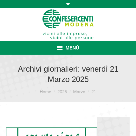
MENÙ
HOME
Archivi giornalieri:
venerdì 21
Marzo 2025
ASSOCIAZIONE
Sei qui:
ISCRIZIONE E VANTAGGI
Home
2025
Marzo
21
CONVENZIONI ISCRITTI
CATEGORIE SINDACALI
SERVIZI