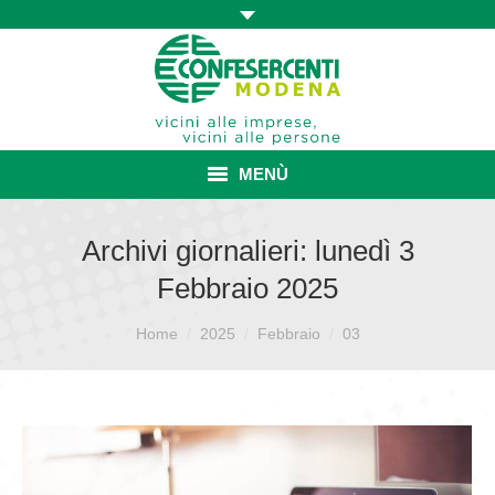
MENÙ
HOME
Archivi giornalieri:
lunedì 3
Febbraio 2025
ASSOCIAZIONE
Sei qui:
ISCRIZIONE E VANTAGGI
Home
2025
Febbraio
03
CONVENZIONI ISCRITTI
CATEGORIE SINDACALI
SERVIZI