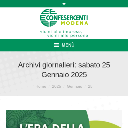
MENÙ
HOME
Archivi giornalieri:
sabato 25
Gennaio 2025
ASSOCIAZIONE
Sei qui:
ISCRIZIONE E VANTAGGI
Home
2025
Gennaio
25
CONVENZIONI ISCRITTI
CATEGORIE SINDACALI
SERVIZI