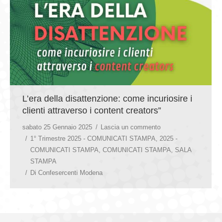
L’era della disattenzione: come incuriosire i
clienti attraverso i content creators”
sabato 25 Gennaio 2025
Lascia un commento
1° Trimestre 2025 - COMUNICATI STAMPA
,
2025 -
COMUNICATI STAMPA
,
COMUNICATI STAMPA
,
SALA
STAMPA
Di
Confesercenti Modena