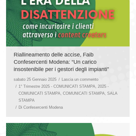
GIOVEDÌ GASTRONOMICI
COMUNICATI E NEWS
CONTATTI
Riallineamento delle accise, Faib
Confesercenti Modena: “Un carico
insostenibile per i gestori degli impianti”
sabato 25 Gennaio 2025
Lascia un commento
1° Trimestre 2025 - COMUNICATI STAMPA
,
2025 -
COMUNICATI STAMPA
,
COMUNICATI STAMPA
,
SALA
STAMPA
Di
Confesercenti Modena