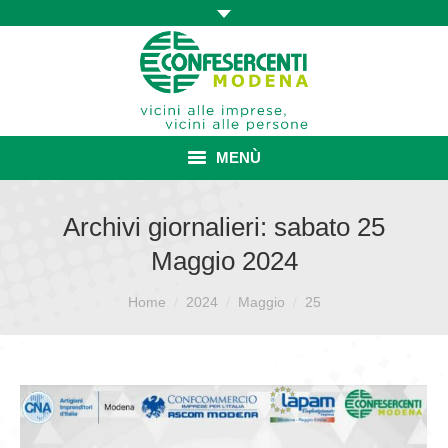
MENÙ
HOME
Archivi giornalieri:
sabato 25
Maggio 2024
ASSOCIAZIONE
Sei qui:
ISCRIZIONE E VANTAGGI
Home
2024
Maggio
25
CONVENZIONI ISCRITTI
CATEGORIE SINDACALI
SERVIZI