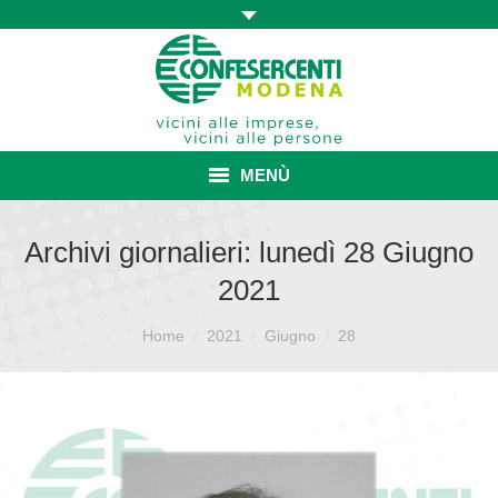
MENÙ
HOME
Archivi giornalieri:
lunedì 28 Giugno
2021
ASSOCIAZIONE
Sei qui:
ISCRIZIONE E VANTAGGI
Home
2021
Giugno
28
CONVENZIONI ISCRITTI
CATEGORIE SINDACALI
SERVIZI