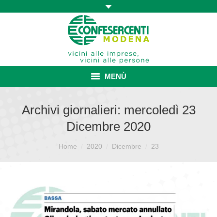
MENÙ
HOME
Archivi giornalieri:
mercoledì 23
Dicembre 2020
ASSOCIAZIONE
Sei qui:
ISCRIZIONE E VANTAGGI
Home
2020
Dicembre
23
CONVENZIONI ISCRITTI
CATEGORIE SINDACALI
SERVIZI