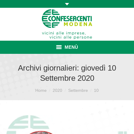
MENÙ
HOME
Archivi giornalieri:
giovedì 10
Settembre 2020
ASSOCIAZIONE
Sei qui:
ISCRIZIONE E VANTAGGI
Home
2020
Settembre
10
CONVENZIONI ISCRITTI
CATEGORIE SINDACALI
SERVIZI