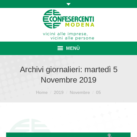
MENÙ
HOME
Archivi giornalieri:
martedì 5
Novembre 2019
ASSOCIAZIONE
Sei qui:
ISCRIZIONE E VANTAGGI
Home
2019
Novembre
05
CONVENZIONI ISCRITTI
CATEGORIE SINDACALI
SERVIZI