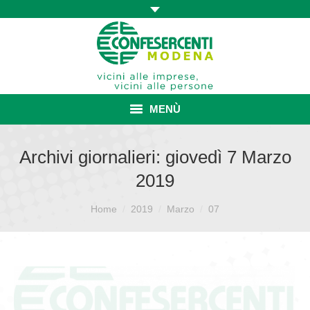
MENÙ
HOME
Archivi giornalieri:
giovedì 7 Marzo
2019
ASSOCIAZIONE
Sei qui:
ISCRIZIONE E VANTAGGI
Home
2019
Marzo
07
CONVENZIONI ISCRITTI
CATEGORIE SINDACALI
SERVIZI