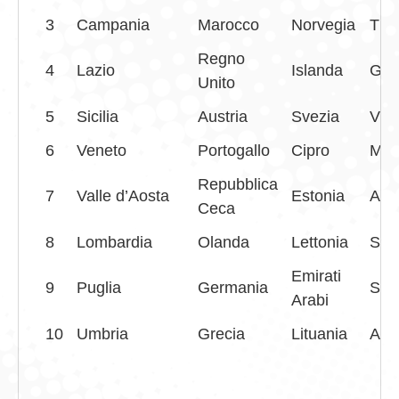
3
Campania
Marocco
Norvegia
Tha
Regno
4
Lazio
Islanda
Gia
Unito
5
Sicilia
Austria
Svezia
Vie
6
Veneto
Portogallo
Cipro
Mad
Repubblica
7
Valle d’Aosta
Estonia
Arg
Ceca
8
Lombardia
Olanda
Lettonia
Sey
Emirati
9
Puglia
Germania
Sud
Arabi
10
Umbria
Grecia
Lituania
Aust