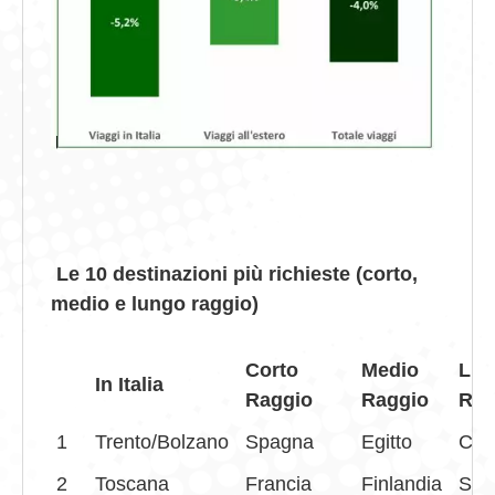
Le 10 destinazioni più richieste (corto,
medio e lungo raggio)
Corto
Medio
Lun
In Italia
Raggio
Raggio
Rag
1
Trento/Bolzano
Spagna
Egitto
Cara
2
Toscana
Francia
Finlandia
Stat