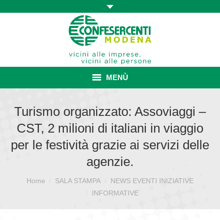
MENÙ
HOME
Turismo organizzato: Assoviaggi –
CST, 2 milioni di italiani in viaggio
ASSOCIAZIONE
per le festività grazie ai servizi delle
ISCRIZIONE E VANTAGGI
agenzie.
CONVENZIONI ISCRITTI
Home
SALA STAMPA
NEWS EVENTI INIZIATIVE
Sei qui:
CATEGORIE SINDACALI
INFORMATIVE
SERVIZI