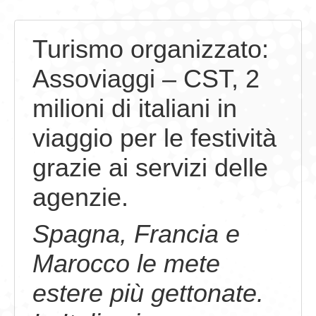
GIOVEDÌ GASTRONOMICI
Turismo organizzato:
COMUNICATI E NEWS
Assoviaggi – CST, 2
CONTATTI
milioni di italiani in
viaggio per le festività
grazie ai servizi delle
agenzie.
Spagna, Francia e
Marocco le mete
estere più gettonate.