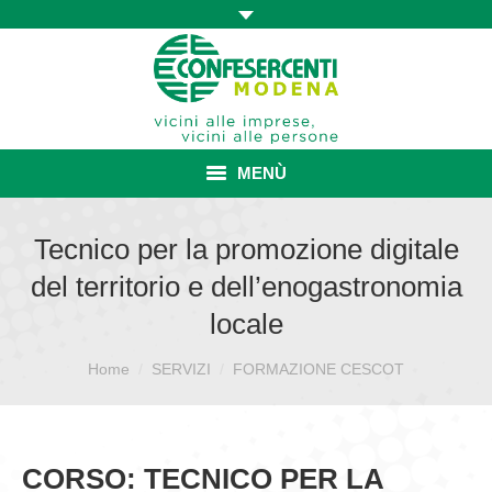
MENÙ
HOME
Tecnico per la promozione digitale
del territorio e dell’enogastronomia
ASSOCIAZIONE
locale
ISCRIZIONE E VANTAGGI
Sei qui:
Home
SERVIZI
FORMAZIONE CESCOT
CONVENZIONI ISCRITTI
CATEGORIE SINDACALI
CORSO: TECNICO PER LA
SERVIZI