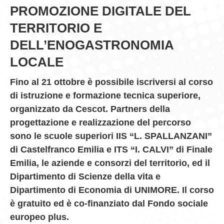
PROMOZIONE DIGITALE DEL
GIOVEDÌ GASTRONOMICI
TERRITORIO E
COMUNICATI E NEWS
DELL’ENOGASTRONOMIA
LOCALE
CONTATTI
Fino al 21 ottobre è possibile iscriversi al corso
di istruzione e formazione tecnica superiore,
organizzato da
Cescot.
Partners del
la
progettazione e realizzazione del percorso
sono le scuole superiori IIS “L. SPALLANZANI”
di Castelfranco Emilia e ITS “I. CALVI” di Finale
Emilia, le aziende e consorzi del territorio, ed il
Dipartimento di Scienze della vita e
Dipartimento di Economia di UNIMORE. Il corso
è gratuito ed è co-finanziato dal Fondo sociale
europeo plus.