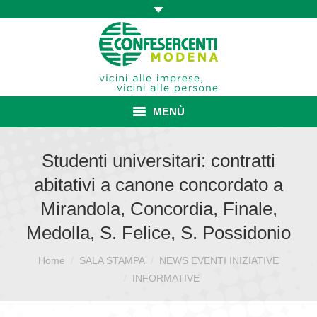
MENÙ
HOME
Studenti universitari: contratti
abitativi a canone concordato a
ASSOCIAZIONE
Mirandola, Concordia, Finale,
ISCRIZIONE E VANTAGGI
Medolla, S. Felice, S. Possidonio
CONVENZIONI ISCRITTI
Home
SALA STAMPA
NEWS EVENTI INIZIATIVE
Sei qui:
CATEGORIE SINDACALI
INFORMATIVE
SERVIZI