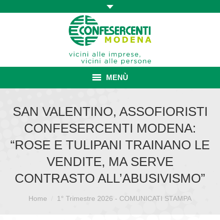
MENÙ
HOME
SAN VALENTINO, ASSOFIORISTI
CONFESERCENTI MODENA:
ASSOCIAZIONE
“ROSE E TULIPANI TRAINANO LE
ISCRIZIONE E VANTAGGI
VENDITE, MA SERVE
CONVENZIONI ISCRITTI
CONTRASTO ALL’ABUSIVISMO”
CATEGORIE SINDACALI
Sei qui:
Home
1° Trimestre 2026 - COMUNICATI STAMPA
SERVIZI