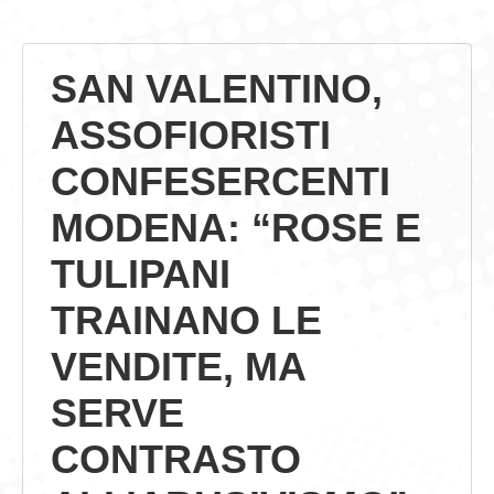
GIOVEDÌ GASTRONOMICI
SAN VALENTINO,
COMUNICATI E NEWS
ASSOFIORISTI
CONTATTI
CONFESERCENTI
MODENA: “ROSE E
TULIPANI
TRAINANO LE
VENDITE, MA
SERVE
CONTRASTO