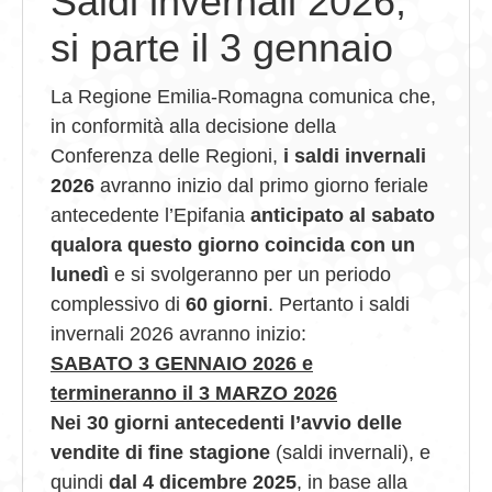
Saldi invernali 2026,
si parte il 3 gennaio
GIOVEDÌ GASTRONOMICI
COMUNICATI E NEWS
La Regione Emilia-Romagna comunica che,
in conformità alla decisione della
CONTATTI
Conferenza delle Regioni,
i saldi invernali
2026
avranno inizio dal primo giorno feriale
antecedente l’Epifania
anticipato al sabato
qualora questo giorno coincida con un
lunedì
e si svolgeranno per un periodo
complessivo di
60 giorni
. Pertanto i saldi
invernali 2026 avranno inizio:
SABATO 3 GENNAIO 2026 e
termineranno il 3 MARZO 2026
Nei 30 giorni antecedenti l’avvio delle
vendite di fine stagione
(saldi invernali), e
quindi
dal 4 dicembre 2025
, in base alla