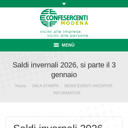
MENÙ
HOME
Saldi invernali 2026, si parte il 3
gennaio
ASSOCIAZIONE
Home
SALA STAMPA
NEWS EVENTI INIZIATIVE
Sei qui:
ISCRIZIONE E VANTAGGI
INFORMATIVE
CONVENZIONI ISCRITTI
CATEGORIE SINDACALI
SERVIZI