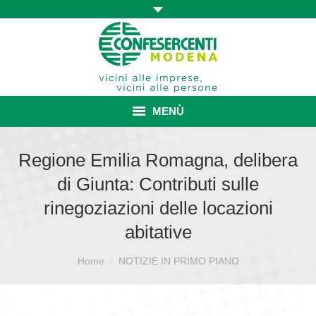
MENÙ
HOME
Regione Emilia Romagna, delibera
di Giunta: Contributi sulle
ASSOCIAZIONE
rinegoziazioni delle locazioni
ISCRIZIONE E VANTAGGI
abitative
CONVENZIONI ISCRITTI
Sei qui:
Home
NOTIZIE IN PRIMO PIANO
CATEGORIE SINDACALI
SERVIZI