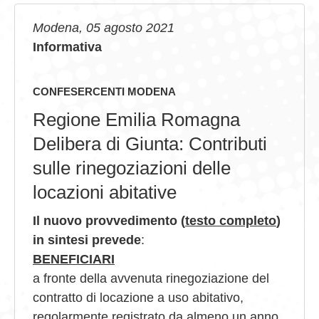
GIOVEDÌ GASTRONOMICI
Modena, 05 agosto 2021
Informativa
COMUNICATI E NEWS
CONTATTI
CONFESERCENTI MODENA
Regione Emilia Romagna
Delibera di Giunta: Contributi
sulle rinegoziazioni delle
locazioni abitative
Il nuovo provvedimento (
testo completo
)
in sintesi prevede
:
BENEFICIARI
a fronte della avvenuta rinegoziazione del
contratto di locazione a uso abitativo,
regolarmente registrato da almeno un anno