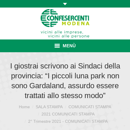
MENÙ
HOME
I giostrai scrivono ai Sindaci della
provincia: “I piccoli luna park non
ASSOCIAZIONE
sono Gardaland, assurdo essere
ISCRIZIONE E VANTAGGI
trattati allo stesso modo”
CONVENZIONI ISCRITTI
Home
SALA STAMPA
COMUNICATI STAMPA
Sei qui:
CATEGORIE SINDACALI
2021 COMUNICATI STAMPA
2° Trimestre 2021 - COMUNICATI STAMPA
SERVIZI