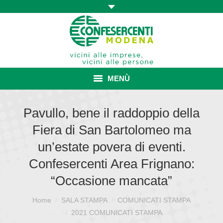
MENÙ
HOME
Pavullo, bene il raddoppio della
Fiera di San Bartolomeo ma
ASSOCIAZIONE
un’estate povera di eventi.
ISCRIZIONE E VANTAGGI
Confesercenti Area Frignano:
CONVENZIONI ISCRITTI
“Occasione mancata”
CATEGORIE SINDACALI
Home
SALA STAMPA
COMUNICATI STAMPA
Sei qui:
2021 COMUNICATI STAMPA
SERVIZI