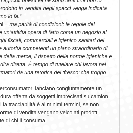
i agricoli onesti ve ne sono tanti che non lo
odotto in vendita negli spacci venga indicata
o lo fa.”
ni
– ma parità di condizioni: le regole del
 un’attività opera di fatto come un negozio al
ghi fiscali, commerciali e igienico-sanitari del
e autorità competenti un piano straordinario di
za della merce, il rispetto delle norme igieniche e
ndita diretta. È tempo di tutelare chi lavora nel
umatori da una retorica del ‘fresco’ che troppo
derconsumatori lanciano congiuntamente un
erdura offerta da soggetti imprecisati su camion
la tracciabilità è ai minimi termini, se non
 forme di vendita vengano veicolati prodotti
e di chi li consuma.