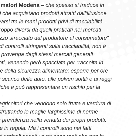
umatori Modena
–
che spesso si traduce in
che acquistano prodotti attratti dall’illusione
rsi tra le mani prodotti privi di tracciabilità
roppo diversi da quelli praticati nei mercati
rezzo stracciato dal produttore al consumatore”
i controlli stringenti sulla tracciabilità, non è
provenga dagli stessi mercati generali
anti, venendo però spacciata per “raccolta in
ale della sicurezza alimentare: esporre per ore
 scarico delle auto, alle polveri sottili e ai raggi
ttiche e può rappresentare un rischio per la
gricoltori che vendono solo frutta e verdura di
 sfruttando le maglie larghissime di norme
prevalenza nella vendita dei propri prodotti;
in regola. Ma i controlli sono nei fatti