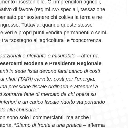
mento insostenibile. Gli imprenditori agricoli,
ativo di favore (regimi IVA speciali, tassazione
pensato per sostenere chi coltiva la terra e ne
ll’ingrosso. Tuttavia, quando queste stesse
re veri e propri punti vendita permanenti o semi-
ne tra “sostegno all’agricoltura” e “concorrenza
dizionali è rilevante e misurabile –
afferma
fesercenti Modena e Presidente Regionale
anti in sede fissa devono farsi carico di costi
sui rifiuti (TARI) elevate, costi per l’energia,
 una pressione fiscale ordinaria e attenersi a
i sottrarre fette di mercato da chi opera su
nferiori e un carico fiscale ridotto sta portando
lo alla chiusura.”
non sono solo i commercianti, ma anche i
torta. “
Siamo di fronte a una pratica –
afferma