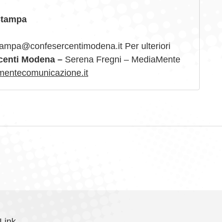
Stampa
stampa@confesercentimodena.it Per ulteriori
rcenti Modena –
Serena Fregni – MediaMente
ntecomunicazione.it
Link