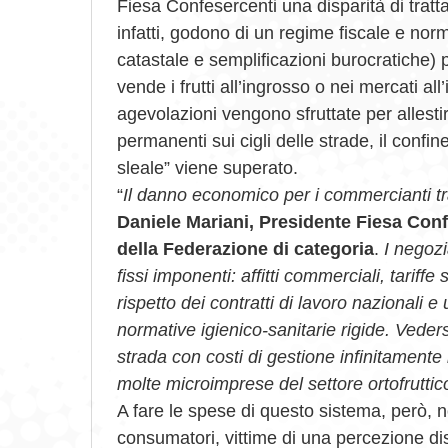
Fiesa Confesercenti una disparità di tratta
infatti, godono di un regime fiscale e norm
catastale e semplificazioni burocratiche) 
vende i frutti all’ingrosso o nei mercati a
agevolazioni vengono sfruttate per allesti
permanenti sui cigli delle strade, il confi
sleale” viene superato.
“
Il danno economico per i commercianti tra
Daniele Mariani, Presidente Fiesa Con
della Federazione di categoria
.
I negozi
fissi imponenti: affitti commerciali, tariffe 
rispetto dei contratti di lavoro nazionali e
normative igienico-sanitarie rigide. Veders
strada con costi di gestione infinitamente i
molte microimprese del settore ortofruttico
A fare le spese di questo sistema, però, 
consumatori, vittime di una percezione dis