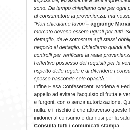
impossibili, ed assieme a tanti imprenditor
sono. Da tempo chiediamo che per ogni pr
al consumatore la provenienza, ma nessun
“Non chiediamo favori –
aggiunge Maria
mercato devono essere uguali per tutti. Se
dettaglio, deve sottostare agli stessi obbli
negozio al dettaglio. Chiediamo quindi all
controlli per verificare la reale provenien
l’effettivo possesso dei requisiti per la ve
rispetto delle regole e di difendere i cons
spesso nasconde solo opacità.”
Infine Fiesa Confesercenti Modena e Fe
appello ad evitare l’acquisto di frutta e v
e furgoni, con o senza autorizzazione. Qui 
nulla, e il rischio è che attraverso queste
inidonei al consumo e dannosi per la salut
Consulta tutti i
comunicati stampa