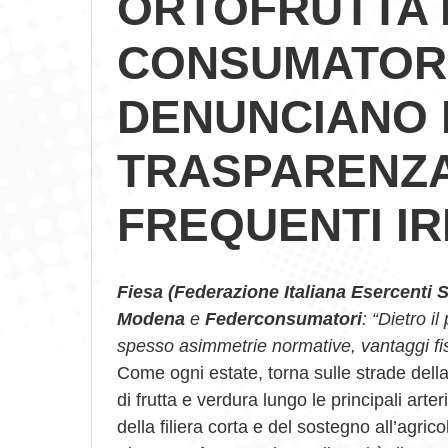
ORTOFRUTTA 
CONSUMATORI
DENUNCIANO I 
TRASPARENZA
FREQUENTI I
Fiesa (Federazione Italiana Esercenti S
Modena
e
Federconsumatori
: “Dietro i
spesso asimmetrie normative, vantaggi fisca
Come ogni estate, torna sulle strade dell
di frutta e verdura lungo le principali arte
della filiera corta e del sostegno all’agri