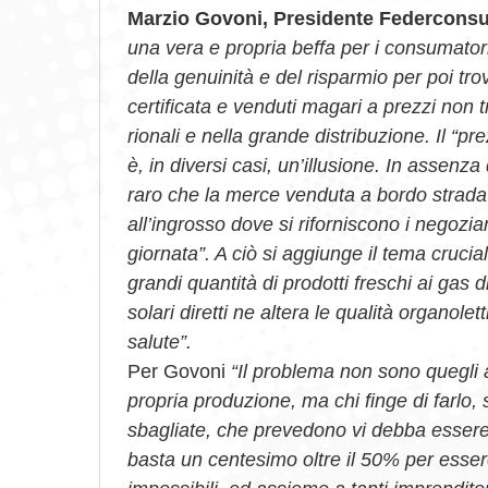
Marzio Govoni, Presidente Federcons
una vera e propria beffa per i consumatori 
della genuinità e del risparmio per poi trova
certificata e venduti magari a prezzi non t
rionali e nella grande distribuzione. Il “p
è, in diversi casi, un’illusione. In assenza d
raro che la merce venduta a bordo strada 
all’ingrosso dove si riforniscono i negozi
giornata”. A ciò si aggiunge il tema cruci
grandi quantità di prodotti freschi ai gas di
solari diretti ne altera le qualità organole
salute”.
Per Govoni
“Il problema non sono quegli a
propria produzione, ma chi finge di farlo,
sbagliate, che prevedono vi debba essere 
basta un centesimo oltre il 50% per essere 