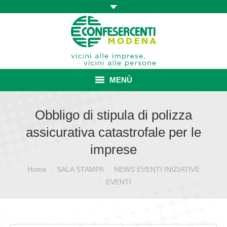
MENÙ
HOME
Obbligo di stipula di polizza
assicurativa catastrofale per le
ASSOCIAZIONE
imprese
ISCRIZIONE E VANTAGGI
Home
SALA STAMPA
NEWS EVENTI INIZIATIVE
Sei qui:
CONVENZIONI ISCRITTI
EVENTI
CATEGORIE SINDACALI
SERVIZI