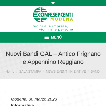
MENÙ
HOME
Nuovi Bandi GAL – Antico Frignano
e Appennino Reggiano
ASSOCIAZIONE
Sei qui:
Home
SALA STAMPA
ISCRIZIONE E VANTAGGI
NEWS EVENTI INIZIATIVE
BANDI
CONVENZIONI ISCRITTI
CATEGORIE SINDACALI
Modena, 30 marzo 2023
SERVIZI
Informativa