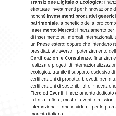
Transizione Digitale o Ecologica
: fina
effettuare investimenti per l’innovazione d
nonché
investimenti produttivi generici 
patrimoniale
, a beneficio della loro compe
Inserimento Mercati:
finanziamento per 
di inserimento sui mercati internazionali, a
un Paese estero; oppure che intendano ra
presidiati, attraverso il potenziamento del
Certificazioni e Consulenze
: finanziame
realizzare progetti di internazionalizzazio
ecologica, tramite il supporto esclusivo d
certificazioni di prodotto, brevetti, per la tut
certificazioni di sostenibilità e innovazion
Fiere ed Eventi
: finanziamento dedicato
in Italia, a fiere, mostre, eventi e missioni
internazionale, anche virtuali, per la promo
marchio italiano.