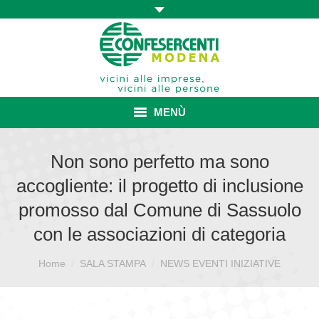
MENÙ
HOME
Non sono perfetto ma sono
accogliente: il progetto di inclusione
ASSOCIAZIONE
promosso dal Comune di Sassuolo
ISCRIZIONE E VANTAGGI
con le associazioni di categoria
CONVENZIONI ISCRITTI
Sei qui:
Home
SALA STAMPA
NEWS EVENTI INIZIATIVE
CATEGORIE SINDACALI
SERVIZI