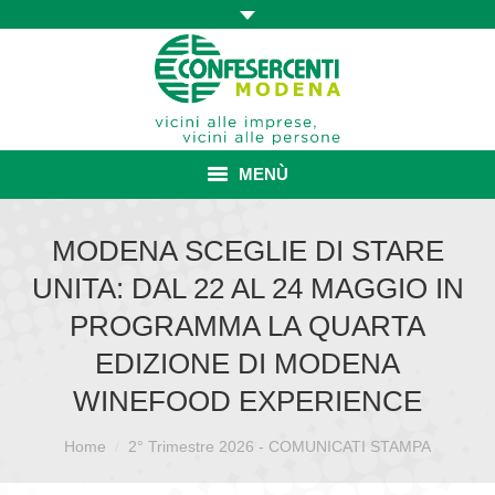
MENÙ
HOME
MODENA SCEGLIE DI STARE
UNITA: DAL 22 AL 24 MAGGIO IN
ASSOCIAZIONE
PROGRAMMA LA QUARTA
ISCRIZIONE E VANTAGGI
EDIZIONE DI MODENA
CONVENZIONI ISCRITTI
WINEFOOD EXPERIENCE
CATEGORIE SINDACALI
Sei qui:
Home
2° Trimestre 2026 - COMUNICATI STAMPA
SERVIZI