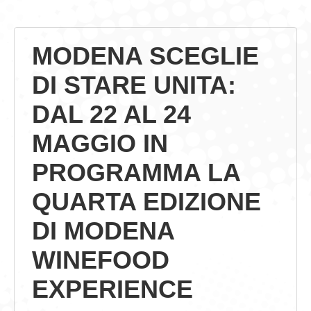
GIOVEDÌ GASTRONOMICI
MODENA SCEGLIE
COMUNICATI E NEWS
DI STARE UNITA:
CONTATTI
DAL 22 AL 24
MAGGIO IN
PROGRAMMA LA
QUARTA EDIZIONE
DI MODENA
WINEFOOD
EXPERIENCE