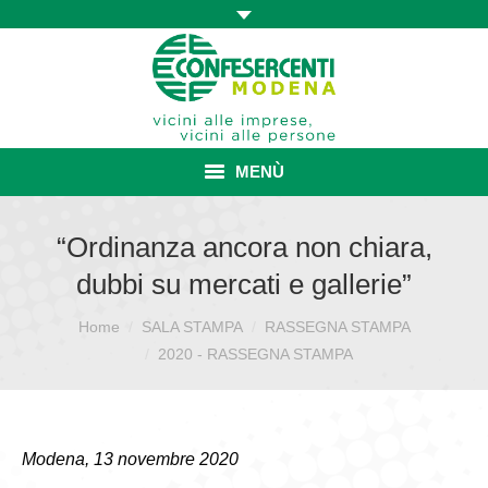
MENÙ
HOME
“Ordinanza ancora non chiara,
dubbi su mercati e gallerie”
ASSOCIAZIONE
Home
SALA STAMPA
RASSEGNA STAMPA
Sei qui:
ISCRIZIONE E VANTAGGI
2020 - RASSEGNA STAMPA
CONVENZIONI ISCRITTI
CATEGORIE SINDACALI
Modena, 13 novembre 2020
SERVIZI