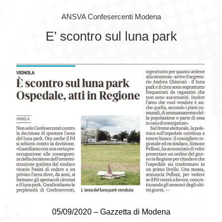
ANSVA Confesercenti Modena
GIOVEDÌ GASTRONOMICI
E’ scontro sul luna park
COMUNICATI E NEWS
CONTATTI
05/09/2020 – Gazzetta di Modena