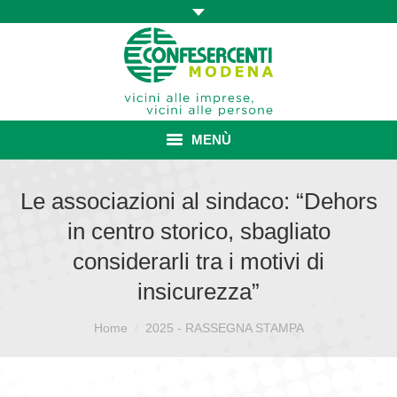
MENÙ
HOME
Le associazioni al sindaco: “Dehors
in centro storico, sbagliato
ASSOCIAZIONE
considerarli tra i motivi di
ISCRIZIONE E VANTAGGI
insicurezza”
CONVENZIONI ISCRITTI
Sei qui:
Home
2025 - RASSEGNA STAMPA
CATEGORIE SINDACALI
SERVIZI