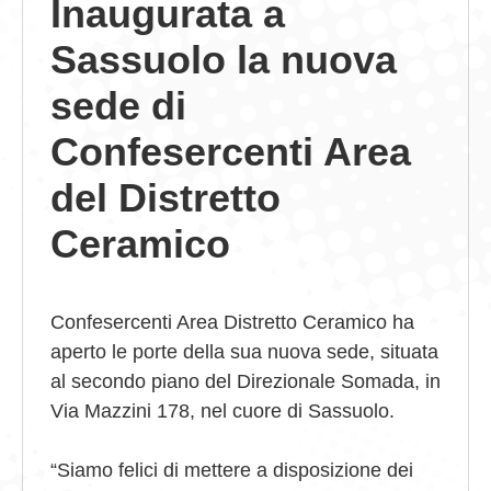
Inaugurata a
GIOVEDÌ GASTRONOMICI
Sassuolo la nuova
COMUNICATI E NEWS
sede di
CONTATTI
Confesercenti Area
del Distretto
Ceramico
Confesercenti Area Distretto Ceramico ha
aperto le porte della sua nuova sede, situata
al secondo piano del Direzionale Somada, in
Via Mazzini 178, nel cuore di Sassuolo.
“Siamo felici di mettere a disposizione dei