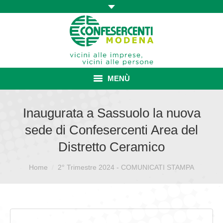
MENÙ
HOME
Inaugurata a Sassuolo la nuova
sede di Confesercenti Area del
ASSOCIAZIONE
Distretto Ceramico
ISCRIZIONE E VANTAGGI
Sei qui:
Home
2° Trimestre 2024 - COMUNICATI STAMPA
CONVENZIONI ISCRITTI
CATEGORIE SINDACALI
SERVIZI