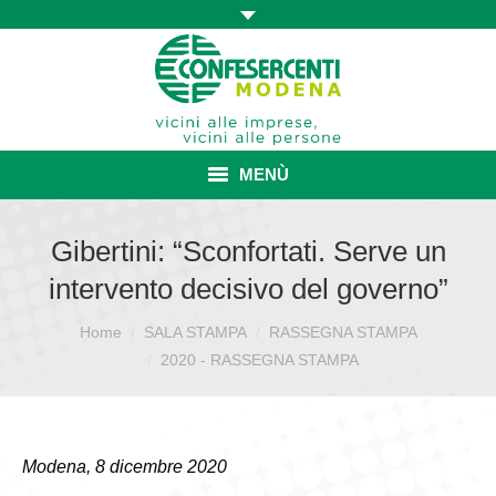
MENÙ
HOME
Gibertini: “Sconfortati. Serve un
intervento decisivo del governo”
ASSOCIAZIONE
Home
SALA STAMPA
RASSEGNA STAMPA
Sei qui:
ISCRIZIONE E VANTAGGI
2020 - RASSEGNA STAMPA
CONVENZIONI ISCRITTI
CATEGORIE SINDACALI
Modena, 8 dicembre 2020
SERVIZI