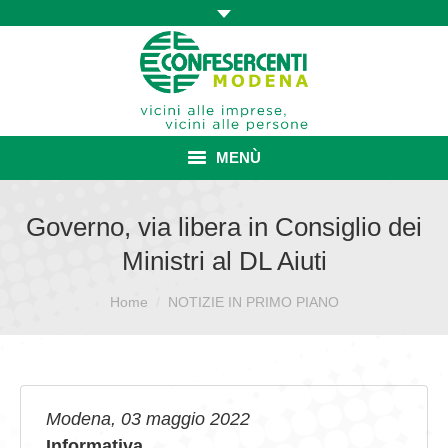
MENÙ
HOME
Governo, via libera in Consiglio dei
Ministri al DL Aiuti
ASSOCIAZIONE
Sei qui:
ISCRIZIONE E VANTAGGI
Home
NOTIZIE IN PRIMO PIANO
CONVENZIONI ISCRITTI
CATEGORIE SINDACALI
Modena, 03 maggio 2022
SERVIZI
Informativa