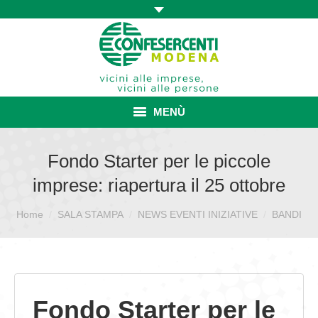
MENÙ
HOME
Fondo Starter per le piccole
imprese: riapertura il 25 ottobre
ASSOCIAZIONE
Sei qui:
Home
SALA STAMPA
ISCRIZIONE E VANTAGGI
NEWS EVENTI INIZIATIVE
BANDI
CONVENZIONI ISCRITTI
CATEGORIE SINDACALI
Fondo Starter per le
SERVIZI