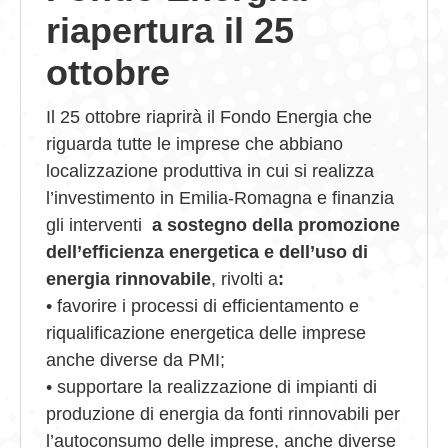
riapertura il 25
GIOVEDÌ GASTRONOMICI
ottobre
COMUNICATI E NEWS
Il 25 ottobre riaprirà il Fondo Energia
che
CONTATTI
riguarda tutte le imprese che
abbiano
localizzazione produttiva in cui si realizza
l’investimento in Emilia-Romagna e finanzia
gli interventi
a sostegno
della promozione
dell’efficienza energetica e dell’uso di
energia rinnovabile
, rivolti a
:
• favorire i processi di efficientamento e
riqualificazione energetica delle imprese
anche diverse da PMI;
• supportare la realizzazione di impianti di
produzione di energia da fonti rinnovabili per
l’autoconsumo delle imprese, anche diverse