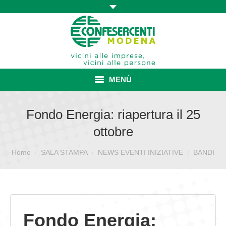
MENÙ
HOME
Fondo Energia: riapertura il 25
ottobre
ASSOCIAZIONE
Sei qui:
Home
SALA STAMPA
ISCRIZIONE E VANTAGGI
NEWS EVENTI INIZIATIVE
BANDI
CONVENZIONI ISCRITTI
CATEGORIE SINDACALI
Fondo Energia:
SERVIZI