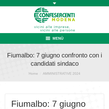
MENÙ
HOME
Fiumalbo: 7 giugno confronto con i
candidati sindaco
ASSOCIAZIONE
Sei qui:
ISCRIZIONE E VANTAGGI
Home
AMMINISTRATIVE 2024
CONVENZIONI ISCRITTI
CATEGORIE SINDACALI
Fiumalbo: 7 giugno
SERVIZI