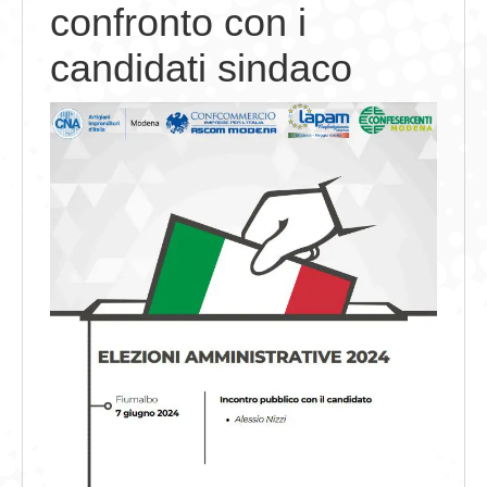
confronto con i
GIOVEDÌ GASTRONOMICI
candidati sindaco
COMUNICATI E NEWS
CONTATTI