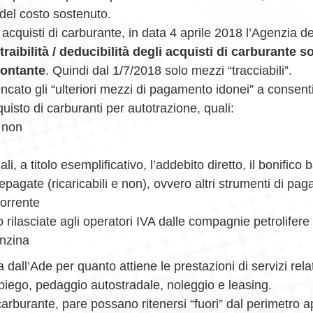
del costo sostenuto.
acquisti di carburante, in data 4 aprile 2018 l’Agenzia d
traibilità / deducibilità degli acquisti di carburante 
contante
. Quindi dal 1/7/2018 solo mezzi “tracciabili”.
cato gli “ulteriori mezzi di pagamento idonei” a consentir
cquisto di carburanti per autotrazione, quali:
e non
i, a titolo esemplificativo, l’addebito diretto, il bonifico b
epagate (ricaricabili e non), ovvero altri strumenti di pag
orrente
ilasciate agli operatori IVA dalle compagnie petrolifere a 
enzina
dall’Ade per quanto attiene le prestazioni di servizi relati
piego, pedaggio autostradale, noleggio e leasing.
arburante, pare possano ritenersi “fuori” dal perimetro ap