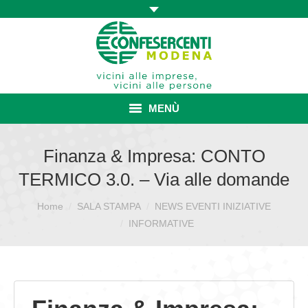
MENÙ
HOME
Finanza & Impresa: CONTO
TERMICO 3.0. – Via alle domande
ASSOCIAZIONE
Home
SALA STAMPA
NEWS EVENTI INIZIATIVE
Sei qui:
ISCRIZIONE E VANTAGGI
INFORMATIVE
CONVENZIONI ISCRITTI
CATEGORIE SINDACALI
SERVIZI