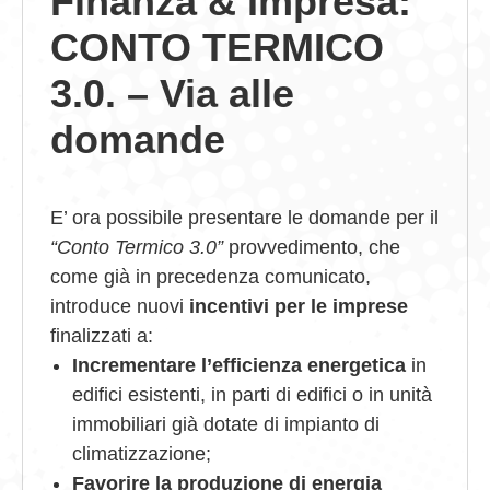
Finanza & Impresa:
CONTO TERMICO
GIOVEDÌ GASTRONOMICI
3.0. – Via alle
COMUNICATI E NEWS
domande
CONTATTI
E’ ora possibile presentare le domande per il
“Conto Termico 3.0”
provvedimento, che
come già in precedenza comunicato,
introduce nuovi
incentivi per le imprese
finalizzati a:
Incrementare l’efficienza energetica
in
edifici esistenti, in parti di edifici o in unità
immobiliari già dotate di impianto di
climatizzazione;
Favorire la produzione di energia