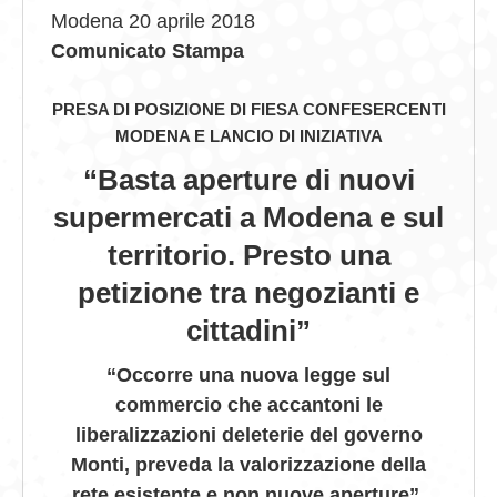
Modena 20 aprile 2018
GIOVEDÌ GASTRONOMICI
Comunicato Stampa
COMUNICATI E NEWS
PRESA DI POSIZIONE DI FIESA CONFESERCENTI
MODENA E LANCIO DI INIZIATIVA
CONTATTI
“Basta aperture di nuovi
supermercati a Modena e sul
territorio. Presto una
petizione tra negozianti e
cittadini”
“Occorre una nuova legge sul
commercio che accantoni le
liberalizzazioni deleterie del governo
Monti, preveda la valorizzazione della
rete esistente e non nuove aperture”.