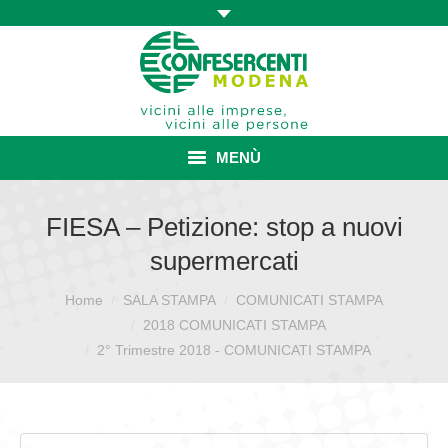
MENÙ
HOME
FIESA – Petizione: stop a nuovi
supermercati
ASSOCIAZIONE
Home
SALA STAMPA
COMUNICATI STAMPA
Sei qui:
ISCRIZIONE E VANTAGGI
2018 COMUNICATI STAMPA
CONVENZIONI ISCRITTI
2° Trimestre 2018 - COMUNICATI STAMPA
CATEGORIE SINDACALI
SERVIZI