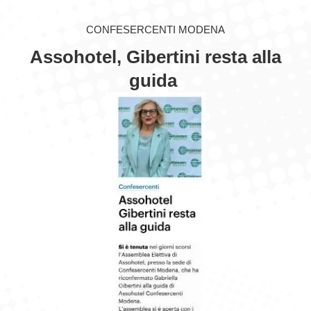
GIOVEDÌ GASTRONOMICI
CONFESERCENTI MODENA
Assohotel, Gibertini resta alla
COMUNICATI E NEWS
guida
CONTATTI