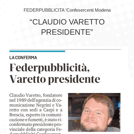
FEDERPUBBLICITA ‘Confesercenti Modena
GIOVEDÌ GASTRONOMICI
“CLAUDIO VARETTO
COMUNICATI E NEWS
PRESIDENTE”
CONTATTI